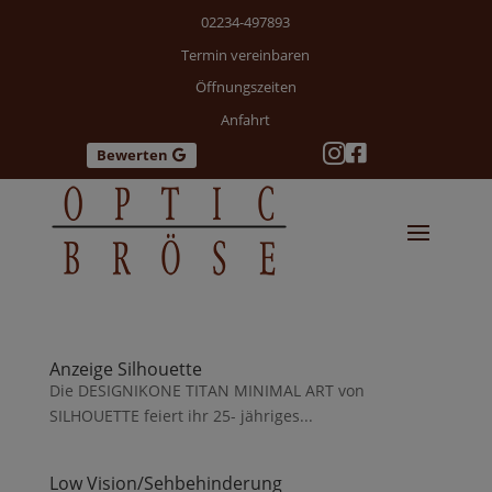
02234-497893
Termin vereinbaren
Öffnungszeiten
Anfahrt


Bewerten
Anzeige Silhouette
Die DESIGNIKONE TITAN MINIMAL ART von
SILHOUETTE feiert ihr 25- jähriges...
Low Vision/­Sehbehinderung