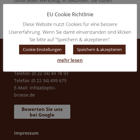
Ohne jedes Werkzeug, in Sekunden. Sie haben
mehrere Brillen zur Auswahl, bei nur einem Paar
EU Cookie Richtlinie
Gläser. Das ermöglicht Ihnen optimales Styling mit
Brille, passend zum...
Diese Website nutzt Cookies für eine bessere
Usererfahrung. Wenn Sie damit einverstanden sind klicken
Sie bitte auf "Speichern & akzeptieren".
Cookie Einstellungen
Speichern & akzeptieren
Optic Bröse
Bunzlauer Straße 4
mehr lesen
50858 Köln
Telefon: (0 22 34) 49 78 93
Telefax: (0 22 34) 499 675
E-Mail:
info(at)optic-
broese.de
Bewerten Sie uns
bei Google
Impressum