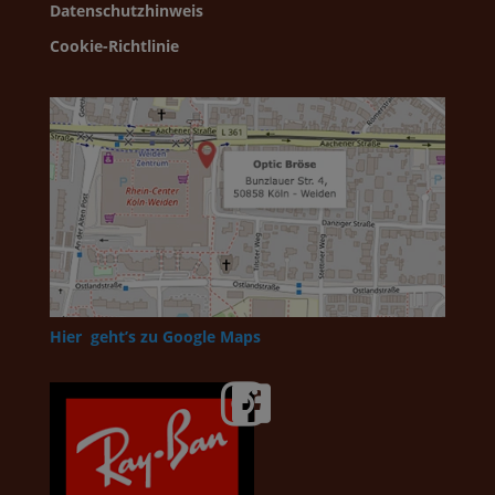
Datenschutzhinweis
Cookie-Richtlinie
Hier geht’s zu Google Maps

