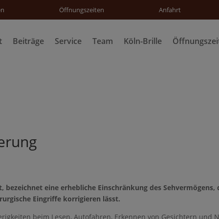
en
Öffnungszeiten
Anfahrt
t
Beiträge
Service
Team
Köln-Brille
Öffnungszei
derung
, bezeichnet eine erhebliche Einschränkung des Sehvermögens, di
urgische Eingriffe korrigieren lässt.
igkeiten beim Lesen, Autofahren, Erkennen von Gesichtern und N