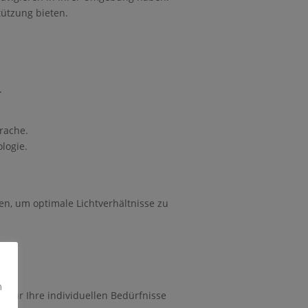
tützung bieten.
.
rache.
logie.
n, um optimale Lichtverhältnisse zu
.
n
g für Ihre individuellen Bedürfnisse