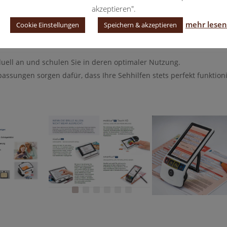
akzeptieren".
mehr lesen
Cookie Einstellungen
Speichern & akzeptieren
tiker nehmen sich die Zeit, Ihre spezifischen Sehprobleme zu v
duell an und schulen Sie in deren optimaler Nutzung.
ssungen sorgen dafür, dass Ihre Sehhilfen stets perfekt funktion