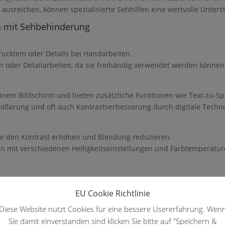
sreichen, können spezialisierte Sehhilfen eine wertvolle Unters
en mit Sehbehinderung
rucktem oder Details bei Handarbeiten.
en oder Detailarbeiten, da sie freihändig verwendet werden können
einem Bildschirm und bieten zusätzliche Funktionen wie Text-zu-Sp
größerung und oft auch Kontrastverbesserung durch digitale Techno
n, die den Kontrast erhöhen und Blendung reduzieren.
 mit verschiedenen Helligkeitseinstellungen und Farbtemperature
 bei uns?
EU Cookie Richtlinie
lette an hochwertigen Sehhilfen für Menschen mit Sehbehinderung
Diese Website nutzt Cookies für eine bessere Usererfahrung. Wen
Beratung und Unterstützung zu bieten, damit Sie die richtige Lösun
Sie damit einverstanden sind klicken Sie bitte auf "Speichern &