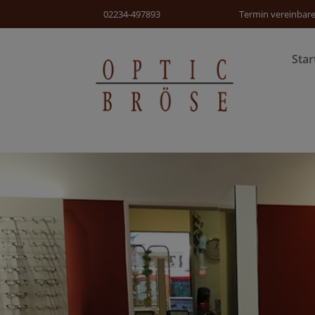
02234-497893
Termin vereinbar
Star