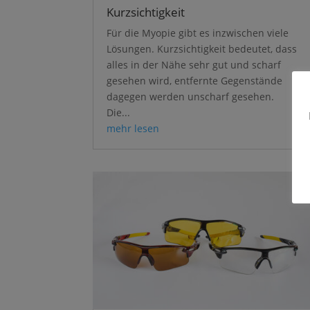
Kurzsichtigkeit
Für die Myopie gibt es inzwischen viele
Lösungen. Kurzsichtigkeit bedeutet, dass
alles in der Nähe sehr gut und scharf
gesehen wird, entfernte Gegenstände
dagegen werden unscharf gesehen.
Die...
mehr lesen