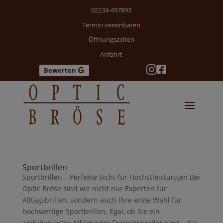
02234-497893
Termin vereinbaren
Öffnungszeiten
Anfahrt


Bewerten
Sportbrillen
Sportbrillen – Perfekte Sicht für Höchstleistungen Bei
Optic Bröse sind wir nicht nur Experten für
Alltagsbrillen, sondern auch Ihre erste Wahl für
hochwertige Sportbrillen. Egal, ob Sie ein
ambitionierter Athlet oder Freizeitsportler sind – die