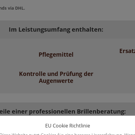
nds via DHL.
Im Leistungsumfang enthalten:
Ersat
Pflegemittel
Kontrolle und Prüfung der
Augenwerte
eile einer professionellen Brillenberatung:
EU Cookie Richtlinie
sung:
Komfo
Diese Website nutzt Cookies für eine bessere Usererfahrung. Wen