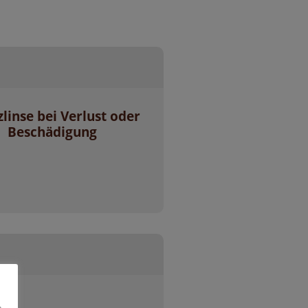
zlinse bei Verlust oder
Beschädigung
rt:
n