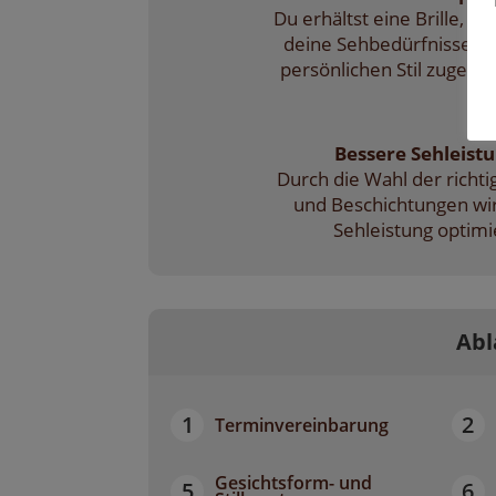
Du erhältst eine Brille, di
deine Sehbedürfnisse u
persönlichen Stil zugeschn
Bessere Sehleistu
Durch die Wahl der richti
und Beschichtungen wi
Sehleistung optimi
Abl
1
2
Terminvereinbarung
Gesichtsform- und
5
6