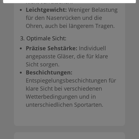
nicht verrutschen.
Leichtgewicht:
Weniger Belastung
für den Nasenrücken und die
Ohren, auch bei längerem Tragen.
3. Optimale Sicht:
Präzise Sehstärke:
Individuell
angepasste Gläser, die für klare
Sicht sorgen.
Beschichtungen:
Entspiegelungsbeschichtungen für
klare Sicht bei verschiedenen
Wetterbedingungen und in
unterschiedlichen Sportarten.