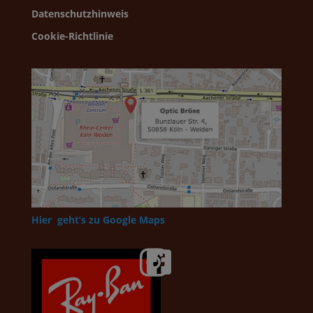
Datenschutzhinweis
Cookie-Richtlinie
Hier geht’s zu Google Maps

