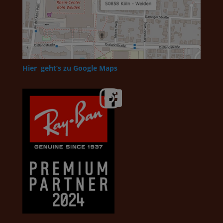
Hier geht’s zu Google Maps

